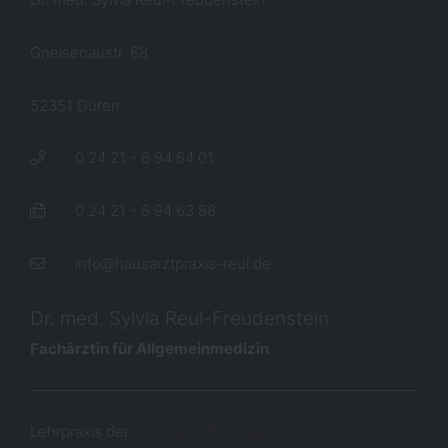
Gneisenaustr. 68
52351 Düren
0 24 21 - 6 94 64 01
0 ​24 ​21 ​- ​6 ​94 ​63 ​88
info@hausarztpraxis-reul.de
Dr. med. Sylvia Reul-Freudenstein
Fachärztin für Allgemeinmedizin
Lehrpraxis der
Uniklinik RWTH Aachen