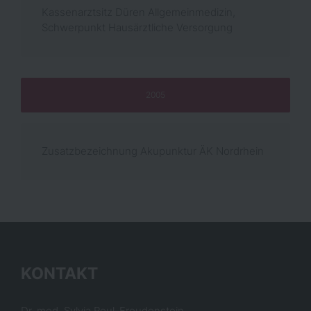
Kassenarztsitz Düren Allgemeinmedizin,
Schwerpunkt Hausärztliche Versorgung
2005
Zusatzbezeichnung Akupunktur ÄK Nordrhein
KONTAKT
Dr. med. Sylvia Reul-Freudenstein